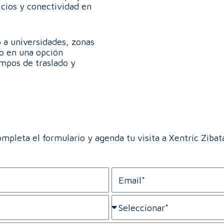
icios y conectividad en
o a universidades, zonas
lo en una opción
empos de traslado y
mpleta el formulario y agenda tu visita a Xentric Zibat
E
m
a
S
i
u
l
i