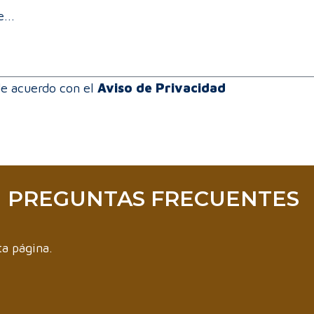
*
t
e
de acuerdo con el
Aviso de Privacidad
PREGUNTAS FRECUENTES
ta página.