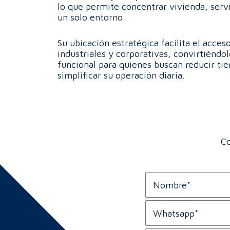
lo que permite concentrar vivienda, serv
un solo entorno.
Su ubicación estratégica facilita el acces
industriales y corporativas, convirtiéndo
funcional para quienes buscan reducir ti
simplificar su operación diaria.
Co
N
o
m
W
b
h
r
a