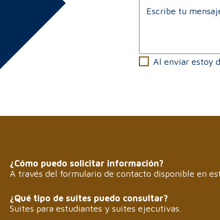
e
E
t
*
s
s
c
a
r
p
i
p
b
*
A
Al enviar estoy 
e
c
t
e
u
p
m
t
e
a
n
r
s
a
j
e
¿Cómo puedo solicitar información?
.
A través del formulario de contacto disponible en es
.
.
¿Qué tipo de suites puedo consultar?
Suites para estudiantes y suites ejecutivas.